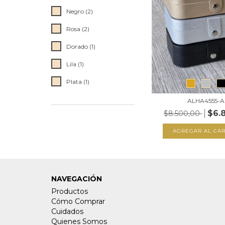
Negro (2)
Rosa (2)
Dorado (1)
Lila (1)
Plata (1)
ALHA4555-A
$6.
$8.500,00
AGREGAR AL CAR
NAVEGACIÓN
Productos
Cómo Comprar
Cuidados
Quienes Somos