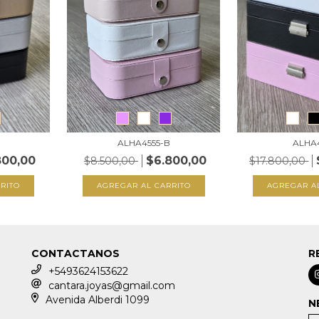
ALHA4555-B
ALHA
800,00
$6.800,00
$8.500,00
$17.800,00
RITO
AGREGAR AL CARRITO
AGREGAR A
CONTACTANOS
R
+5493624153622
cantara.joyas@gmail.com
Avenida Alberdi 1099
N